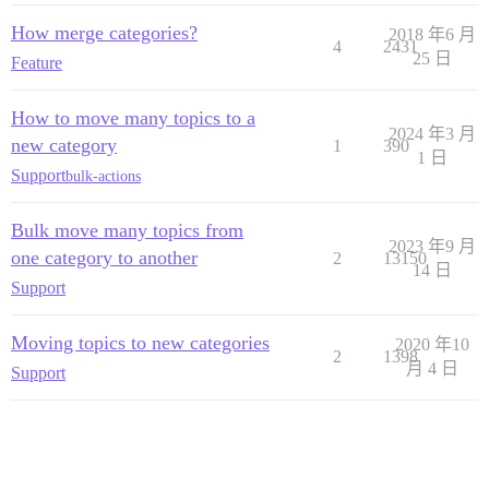
How merge categories?
2018 年6 月
4
2431
25 日
Feature
How to move many topics to a
2024 年3 月
new category
1
390
1 日
Support
bulk-actions
Bulk move many topics from
2023 年9 月
one category to another
2
13150
14 日
Support
Moving topics to new categories
2020 年10
2
1398
月 4 日
Support