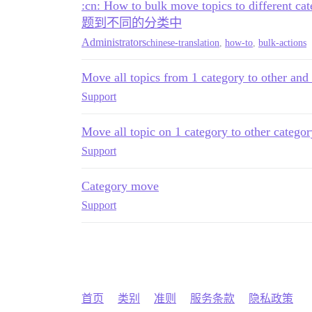
:cn: How to bulk move topics to differ
题到不同的分类中
Administrators
chinese-translation
,
how-to
,
bulk-actions
Move all topics from 1 category to other and
Support
Move all topic on 1 category to other categor
Support
Category move
Support
首页
类别
准则
服务条款
隐私政策