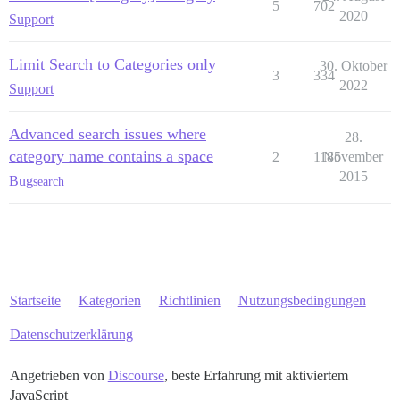
5
702
2020
Support
Limit Search to Categories only
30. Oktober
3
334
2022
Support
Advanced search issues where
28.
category name contains a space
2
1185
November
2015
Bug
search
Startseite
Kategorien
Richtlinien
Nutzungsbedingungen
Datenschutzerklärung
Angetrieben von
Discourse
, beste Erfahrung mit aktiviertem
JavaScript