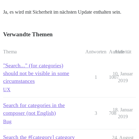
Ja, es wird mit Sicherheit im nächsten Update enthalten sein.
Verwandte Themen
Thema
Antworten
Aufrufe
Aktivität
"Search..." (for categories)
should not be visible in some
10. Januar
1
1007
circumstances
2019
UX
Search for categories in the
18. Januar
composer (not English)
3
708
2019
Bug
Search the #[category] category
24. August