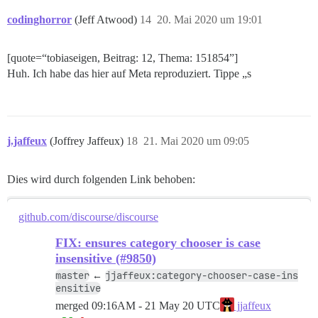
codinghorror
(Jeff Atwood)
14
20. Mai 2020 um 19:01
[quote=“tobiaseigen, Beitrag: 12, Thema: 151854”]
Huh. Ich habe das hier auf Meta reproduziert. Tippe „s
j.jaffeux
(Joffrey Jaffeux)
18
21. Mai 2020 um 09:05
Dies wird durch folgenden Link behoben:
github.com/discourse/discourse
FIX: ensures category chooser is case
insensitive (#9850)
master
jjaffeux:category-chooser-case-ins
←
ensitive
merged
09:16AM - 21 May 20 UTC
jjaffeux