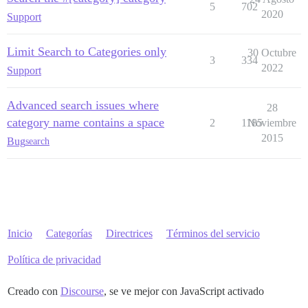
5
702
2020
Support
Limit Search to Categories only
30 Octubre
3
334
2022
Support
Advanced search issues where
28
category name contains a space
2
1185
Noviembre
2015
Bug
search
Inicio
Categorías
Directrices
Términos del servicio
Política de privacidad
Creado con
Discourse
, se ve mejor con JavaScript activado