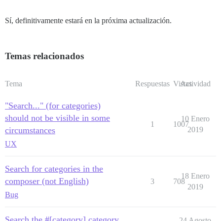
Sí, definitivamente estará en la próxima actualización.
Temas relacionados
Tema
Respuestas
Vistas
Actividad
"Search..." (for categories)
should not be visible in some
10 Enero
1
1007
circumstances
2019
UX
Search for categories in the
18 Enero
composer (not English)
3
708
2019
Bug
Search the #[category] category
24 Agosto