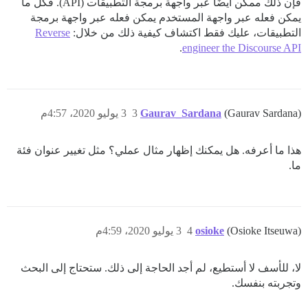
فإن ذلك ممكن أيضًا عبر واجهة برمجة التطبيقات (API). فكل ما
يمكن فعله عبر واجهة المستخدم يمكن فعله عبر واجهة برمجة
التطبيقات، عليك فقط اكتشاف كيفية ذلك من خلال:
Reverse
.
engineer the Discourse API
(Gaurav Sardana)
Gaurav_Sardana
3
3 يوليو 2020، 4:57م
هذا ما أعرفه. هل يمكنك إظهار مثال عملي؟ مثل تغيير عنوان فئة
ما.
(Osioke Itseuwa)
osioke
4
3 يوليو 2020، 4:59م
لا، للأسف لا أستطيع، لم أجد الحاجة إلى ذلك. ستحتاج إلى البحث
وتجربته بنفسك.