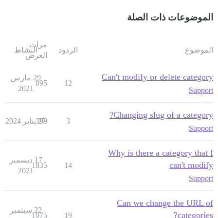
الموضوعات ذات الصلة
مرات
الموضوع
الردود
النشاط
العرض
Can't modify or delete category
29 مارس
895
12
2021
Support
Changing slug of a category?
3
27 يناير 2024
399
Support
Why is there a category that I
17 ديسمبر
can't modify
1835
14
2021
Support
Can we change the URL of
22 سبتمبر
categories?
1075
19