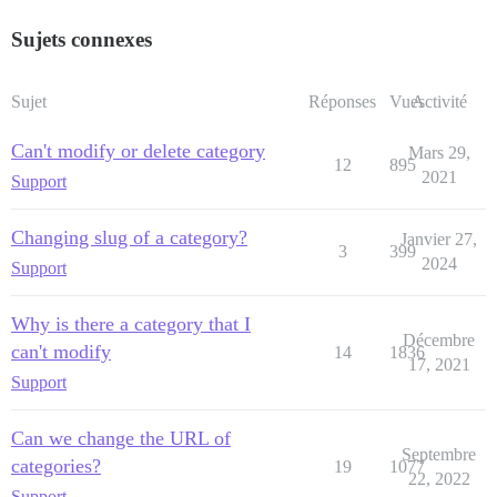
Sujets connexes
Sujet
Réponses
Vues
Activité
Can't modify or delete category
Mars 29,
12
895
2021
Support
Changing slug of a category?
Janvier 27,
3
399
2024
Support
Why is there a category that I
Décembre
can't modify
14
1836
17, 2021
Support
Can we change the URL of
Septembre
categories?
19
1077
22, 2022
Support