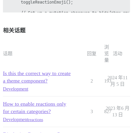
      toggleReactionEmoji();

      // Set up a mutation observer to hide/show emoj
      const observer = new MutationObserver(mutations 
        mutations.forEach(mutation => {

          mutation.addedNodes.forEach(node => {

相关话题
            if (node.nodeType === 1) { // Check if it'
              const emoji = node.querySelector("[data
              if (emoji) {

浏
                emoji.style.display = isAllowedCategor
话题
回复
览
活动
                console.log(`Emoji with data-reaction
量
              }

            }

          });

Is this the correct way to create
        });

2024 年11
a theme component?
2
193
      });

月 5 日
Development
      // Observe the body for child list changes (e.g
      observer.observe(document.body, { childList: tr
How to enable reactions only
2023 年6 月
      // Clean up the observer when navigating away

for certain categories?
3
827
      api.cleanupStream(() => observer.disconnect());

13 日
Development
reactions
    } catch (error) {

      console.error("An error occurred in the emoji t