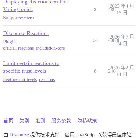
Displaying Reactions on Post
    }

2023 年4 月
  });

Voting topics
8
486
15 日
Support
reactions
Discourse Reactions
2026 年7 月
64
40888
Plugin
24 日
official
,
reactions
,
included-in-core
Limit certain reactions to
2026 年2 月
specific trust levels
8
246
14 日
Feature
trust-levels
,
reactions
首页
类别
准则
服务条款
隐私政策
由
Discourse
提供技术支持，启用 JavaScript 以获得最佳体验