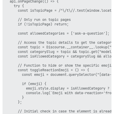
  api.onPageChange(() => {

    try {

      const isTopicPage = /^\/t\//.test(window.locatio
      // Only run on topic pages

      if (!isTopicPage) return;

      const allowedCategories = ['ask-a-question']; /
      // Access the topic details to get the category 
      const topic = Discourse.__container__.lookup("co
      const categorySlug = topic && topic.get("model.c
      const isAllowedCategory = categorySlug && allow
      // Function to hide or show the specific emoji

      const toggleReactionEmoji = () => {

        const emoji = document.querySelector("[data-re
        if (emoji) {

          emoji.style.display = isAllowedCategory ? ''
          console.log(`Emoji with data-reaction='frog
        }

      };

      // Initial check in case the element is already 