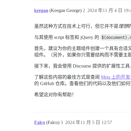
                console.log(`Emoji with 
              }

keegan
(Keegan George)
2
2024 年11 月 4 日 19:
            }

          });

        });

虽然这种方式在技术上可行，但它并不是
理想
      });

与其使用 script 标签和 jQuery 的
$(document).
      observer.observe(document.body, { 
首先，建议为你的主题组件创建一个具有合适
      api.cleanupStream(() => observer.d
组件。（另外，如果你只需要结构而不需要主题 
    } catch (error) {

      console.error("An error occurred i
接下来，我会使用 Discourse 提供的扩展性工
    }

  });

了解这些内容的最佳方式是查阅
Meta 上的开
的 GitHub 仓库。查看他们的代码以及他们
希望这对你有帮助！
Falco
(Falco)
3
2024 年11 月 5 日 12:57