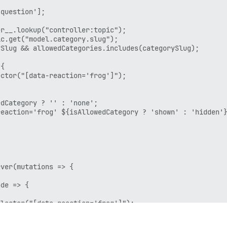
question'];

r__.lookup("controller:topic");

c.get("model.category.slug");

Slug && allowedCategories.includes(categorySlug);

{

ctor("[data-reaction='frog']");

dCategory ? '' : 'none';

eaction='frog' ${isAllowedCategory ? 'shown' : 'hidden'}
ver(mutations => {

de => {

lector("[data-reaction='frog']");

AllowedCategory ? '' : 'none';
