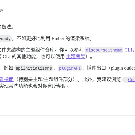
data-reaction='frog' found in mutation and ${isAllowedCa
45
的做法。
ready
，不如更好地利用 Ember 的渲染系统。
childList: true, subtree: true });

文件夹结构的主题组件仓库。你可以参考
discourse_theme
CLI
isconnect());

CLI 的其他功能，也可以使用
主题骨架
）。
n the emoji toggle script:", error);

具，例如
apiInitializers
、
pluginAPI
、插件出口（plugin o
发者指南
（特别是主题/主题组件部分）。此外，我建议浏览
Cus
如何实现某些功能也会对你有所帮助。