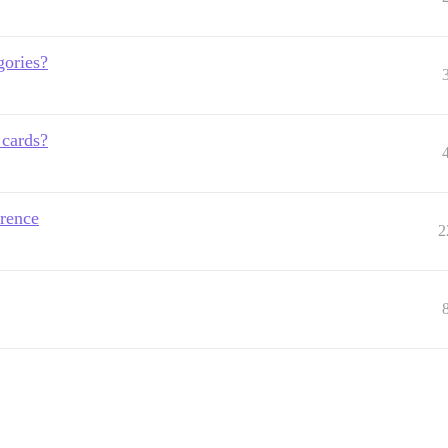
gories?
 cards?
rence
2