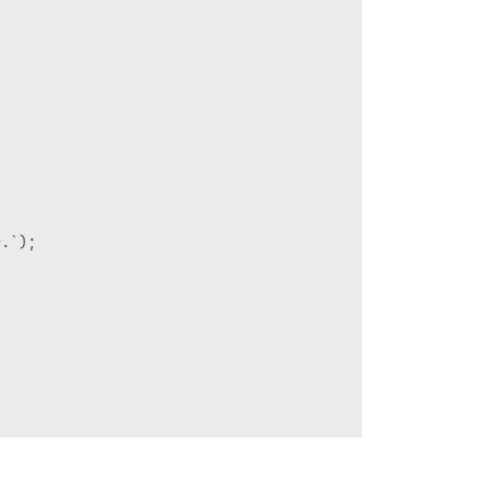
.`);
