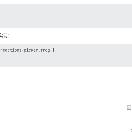
实现：
reactions-picker.frog {

回