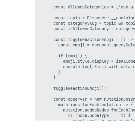
      const allowedCategories = ['ask-a-
      const topic = Discourse.__containe
      const categorySlug = topic && topi
      const isAllowedCategory = category
      const toggleReactionEmoji = () => 
        const emoji = document.querySele
        if (emoji) {

          emoji.style.display = isAllowe
          console.log(`Emoji with data-r
        }

      };

      toggleReactionEmoji();

      const observer = new MutationObser
        mutations.forEach(mutation => {

          mutation.addedNodes.forEach(no
            if (node.nodeType === 1) {

              const emoji = node.querySe
              if (emoji) {

                emoji.style.display = is