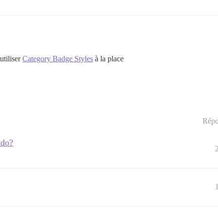
utiliser
Category Badge Styles
à la place
Répo
 do?