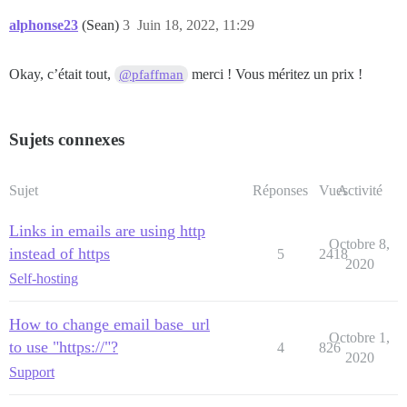
alphonse23
(Sean)
3
Juin 18, 2022, 11:29
Okay, c’était tout,
merci ! Vous méritez un prix !
@pfaffman
Sujets connexes
Sujet
Réponses
Vues
Activité
Links in emails are using http
Octobre 8,
instead of https
5
2418
2020
Self-hosting
How to change email base_url
Octobre 1,
to use "https://"?
4
826
2020
Support