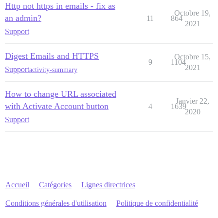
Http not https in emails - fix as
Octobre 19,
an admin?
11
864
2021
Support
Digest Emails and HTTPS
Octobre 15,
9
1104
2021
Support
activity-summary
How to change URL associated
Janvier 22,
with Activate Account button
4
1639
2020
Support
Accueil
Catégories
Lignes directrices
Conditions générales d'utilisation
Politique de confidentialité