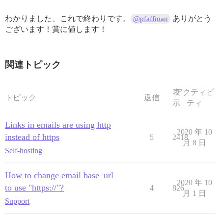
わかりました、これで終わりです。
ありがとう
@pfaffman
ございます！賞に値します！
関連トピック
表
アクティビ
トピック
返信
示
ティ
Links in emails are using http
2020 年 10
instead of https
5
2418
月 8 日
Self-hosting
How to change email base_url
2020 年 10
to use "https://"?
4
826
月 1 日
Support