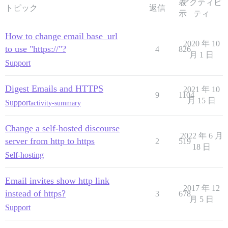
表
アクティビ
トピック
返信
示
ティ
How to change email base_url
2020 年 10
to use "https://"?
4
826
月 1 日
Support
Digest Emails and HTTPS
2021 年 10
9
1104
月 15 日
Support
activity-summary
Change a self-hosted discourse
2022 年 6 月
server from http to https
2
519
18 日
Self-hosting
Email invites show http link
2017 年 12
instead of https?
3
678
月 5 日
Support