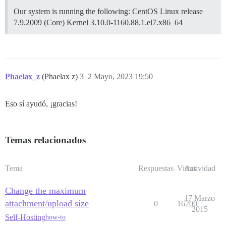
Our system is running the following: CentOS Linux release
7.9.2009 (Core) Kernel 3.10.0-1160.88.1.el7.x86_64
Phaelax_z
(Phaelax z)
3
2 Mayo, 2023 19:50
Eso sí ayudó, ¡gracias!
Temas relacionados
Tema
Respuestas
Vistas
Actividad
Change the maximum
17 Marzo
attachment/upload size
0
16200
2015
Self-Hosting
how-to