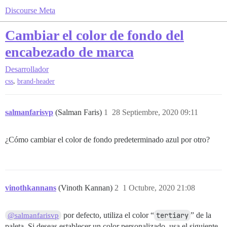
Discourse Meta
Cambiar el color de fondo del
encabezado de marca
Desarrollador
,
css
brand-header
salmanfarisvp
(Salman Faris)
1
28 Septiembre, 2020 09:11
¿Cómo cambiar el color de fondo predeterminado azul por otro?
vinothkannans
(Vinoth Kannan)
2
1 Octubre, 2020 21:08
por defecto, utiliza el color “
tertiary
” de la
@salmanfarisvp
paleta. Si deseas establecer un color personalizado, usa el siguiente