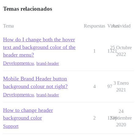
Temas relacionados
Tema
Respuestas
Vistas
Actividad
How do I change both the hover
text and background color of the
25 Octubre
1
1321
header menu?
2022
Development
css
,
brand-header
Mobile Brand Header button
3 Enero
background colour not right?
4
97
2021
Development
css
,
brand-header
How to change header
24
background color
2
1236
Septiembre
2020
Support