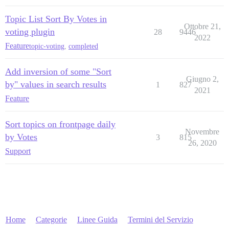
Topic List Sort By Votes in
Ottobre 21,
voting plugin
28
9446
2022
Feature
topic-voting
,
completed
Add inversion of some "Sort
Giugno 2,
by" values in search results
1
827
2021
Feature
Sort topics on frontpage daily
Novembre
by Votes
3
815
26, 2020
Support
Home
Categorie
Linee Guida
Termini del Servizio