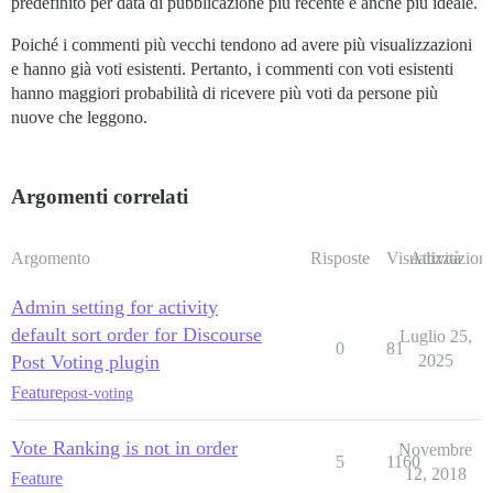
predefinito per data di pubblicazione più recente è anche più ideale.
Poiché i commenti più vecchi tendono ad avere più visualizzazioni
e hanno già voti esistenti. Pertanto, i commenti con voti esistenti
hanno maggiori probabilità di ricevere più voti da persone più
nuove che leggono.
Argomenti correlati
Argomento
Risposte
Visualizzazioni
Attività
Admin setting for activity
default sort order for Discourse
Luglio 25,
0
81
Post Voting plugin
2025
Feature
post-voting
Vote Ranking is not in order
Novembre
5
1160
12, 2018
Feature