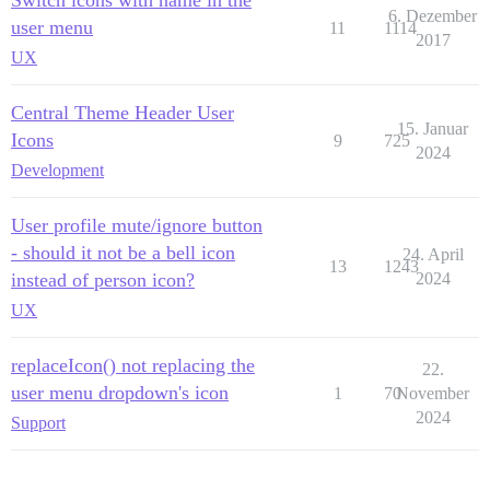
Switch icons with name in the
6. Dezember
user menu
11
1114
2017
UX
Central Theme Header User
15. Januar
Icons
9
725
2024
Development
User profile mute/ignore button
- should it not be a bell icon
24. April
13
1243
instead of person icon?
2024
UX
replaceIcon() not replacing the
22.
user menu dropdown's icon
1
70
November
2024
Support