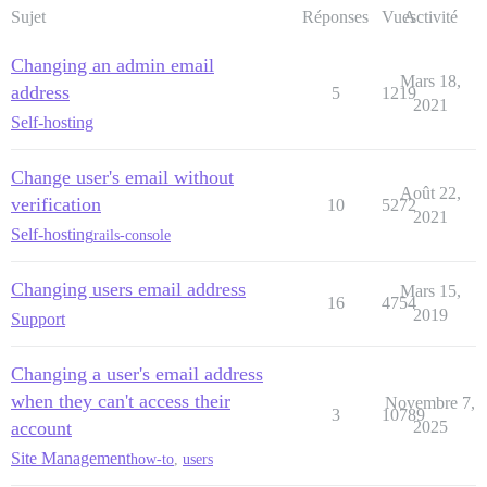
Sujet
Réponses
Vues
Activité
Changing an admin email
Mars 18,
address
5
1219
2021
Self-hosting
Change user's email without
Août 22,
verification
10
5272
2021
Self-hosting
rails-console
Changing users email address
Mars 15,
16
4754
2019
Support
Changing a user's email address
when they can't access their
Novembre 7,
3
10789
account
2025
Site Management
how-to
,
users