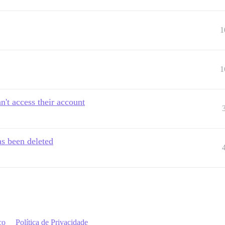
1
1
't access their account
as been deleted
ço
Política de Privacidade