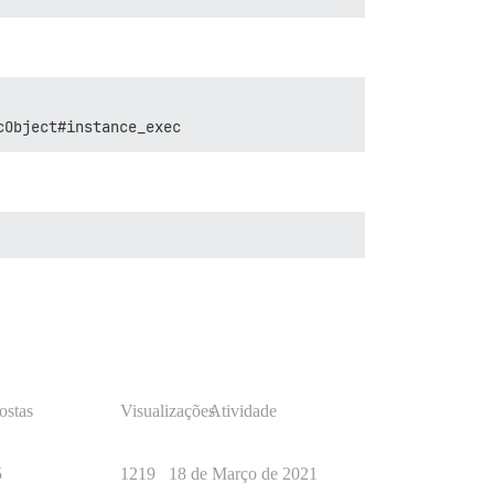
cObject#instance_exec
ostas
Visualizações
Atividade
5
1219
18 de Março de 2021