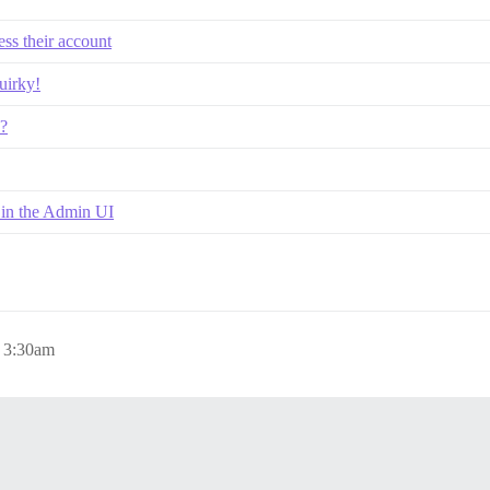
ess their account
uirky!
s?
s in the Admin UI
, 3:30am