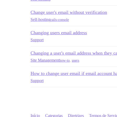
Change user's email without verification
Self-hosting
rails-console
Changing users email address
Support
Changing a user's email address when they can
Site Management
how-to
,
users
How to change user email if email account h
Support
Início
Categorias
Diretrizes
Termos de Servi