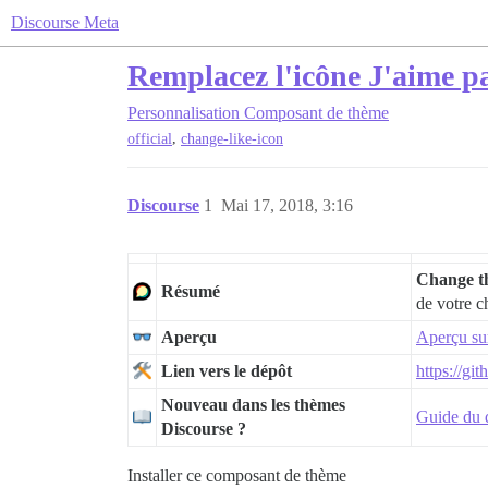
Discourse Meta
Remplacez l'icône J'aime p
Personnalisation
Composant de thème
,
official
change-like-icon
Discourse
1
Mai 17, 2018, 3:16
Change th
Résumé
de votre c
Aperçu
Aperçu su
Lien vers le dépôt
https://gi
Nouveau dans les thèmes
Guide du d
Discourse ?
Installer ce composant de thème