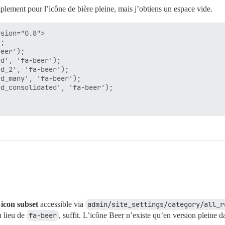
mplement pour l’icône de bière pleine, mais j’obtiens un espace vide.
sion="0.8">

;

eer');

d', 'fa-beer');

d_2', 'fa-beer');

d_many', 'fa-beer');

d_consolidated', 'fa-beer');      

 icon subset
accessible via
admin/site_settings/category/all_r
 lieu de
fa-beer
, suffit. L’icône Beer n’existe qu’en version pleine d