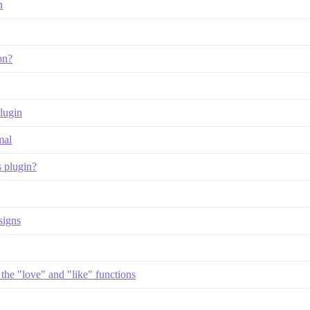
n
on?
plugin
mal
s plugin?
signs
the "love" and "like" functions