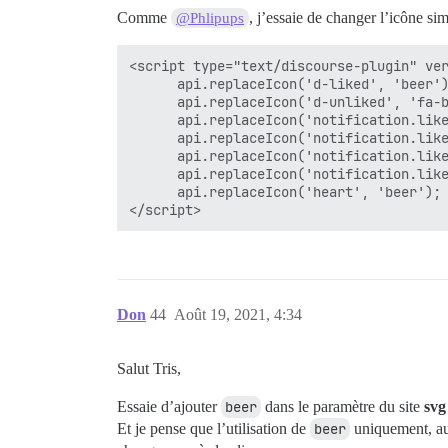
Comme
, j’essaie de changer l’icône si
@Phlipups
<script type="text/discourse-plugin" ver
      api.replaceIcon('d-liked', 'beer')
      api.replaceIcon('d-unliked', 'fa-b
      api.replaceIcon('notification.like
      api.replaceIcon('notification.like
      api.replaceIcon('notification.like
      api.replaceIcon('notification.like
      api.replaceIcon('heart', 'beer');

Don
44
Août 19, 2021, 4:34
Salut Tris,
Essaie d’ajouter
beer
dans le paramètre du site
svg
Et je pense que l’utilisation de
beer
uniquement, au