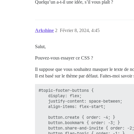
Quelqu’un a-t-il une idée, s’il vous plaît ?
Arkshine
2
Février 8, 2024, 4:45
Salut,
Pouvez-vous essayer ce CSS ?
Il suppose que vous souhaitez masquer le texte de not
Il est basé sur le thème par défaut. Faites-moi savoir
#topic-footer-buttons {

    display: flex;

    justify-content: space-between;

    align-items: flex-start;

    button.create { order: -4; }

    button.bookmark { order: -3; }

    button.share-and-invite { order: -2;
    button.flag-topic { order: -1; }
