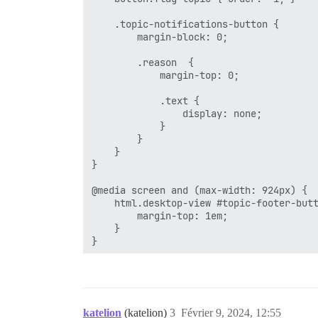
    .topic-notifications-button {

        margin-block: 0;

        .reason  {

            margin-top: 0;

            .text {

                display: none;

            }

        }

    }

}

@media screen and (max-width: 924px) {

    html.desktop-view #topic-footer-butt
        margin-top: 1em;

    }

katelion
(katelion)
3
Février 9, 2024, 12:55