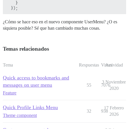
    }

¿Cómo se hace eso en el nuevo componente UserMenu? ¿O es
siquiera posible? Sé que han cambiado muchas cosas.
Temas relacionados
Tema
Respuestas
Vistas
Actividad
Quick access to bookmarks and
3 Noviembre
messages on user menu
55
7076
2020
Feature
Quick Profile Links Menu
17 Febrero
32
938
2026
Theme component