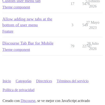
Custom user menu tab
5 Febrero
17
5476
2026
Theme component
Allow adding new tabs at the
27 Mayo
bottom of user menu
3
549
2023
Feature
Discourse Tab Bar for Mobile
28 Julio
79
22747
2026
Theme component
Inicio
Categorías
Directrices
Términos del servicio
Política de privacidad
Creado con
Discourse
, se ve mejor con JavaScript activado