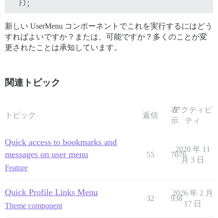
新しい UserMenu コンポーネントでこれを実行するにはどう
すればよいですか？または、可能ですか？多くのことが変
更されたことは承知しています。
関連トピック
表
アクティビ
トピック
返信
示
ティ
Quick access to bookmarks and
2020 年 11
messages on user menu
55
7076
月 3 日
Feature
Quick Profile Links Menu
2026 年 2 月
32
938
17 日
Theme component