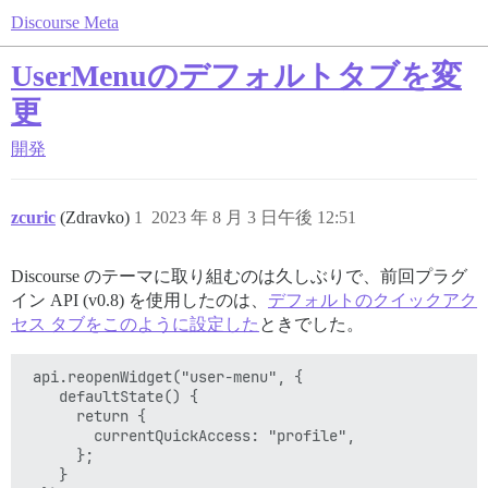
Discourse Meta
UserMenuのデフォルトタブを変
更
開発
zcuric
(Zdravko)
1
2023 年 8 月 3 日午後 12:51
Discourse のテーマに取り組むのは久しぶりで、前回プラグ
イン API (v0.8) を使用したのは、
デフォルトのクイックアク
セス タブをこのように設定した
ときでした。
 api.reopenWidget("user-menu", {

    defaultState() {

      return {

        currentQuickAccess: "profile",

      };

    }
