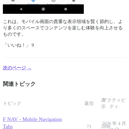
これは、モバイル画面の貴重な表示領域を賢く節約し、よ
り多くのスペースでコンテンツを楽しむ体験を向上させる
ものです。
「いいね！」 9
次のページ →
関連トピック
表
アクティビ
トピック
返信
示
ティ
F NAV - Mobile Navigation
2026 年 4 月
Tabs
73
2898