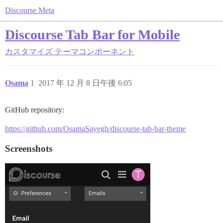
Discourse Meta
Discourse Tab Bar for Mobile
カスタマイズ
テーマコンポーネント
Osama
1
2017 年 12 月 8 日午後 6:05
GitHub repository:
https://github.com/OsamaSayegh/discourse-tab-bar-theme
Screenshots