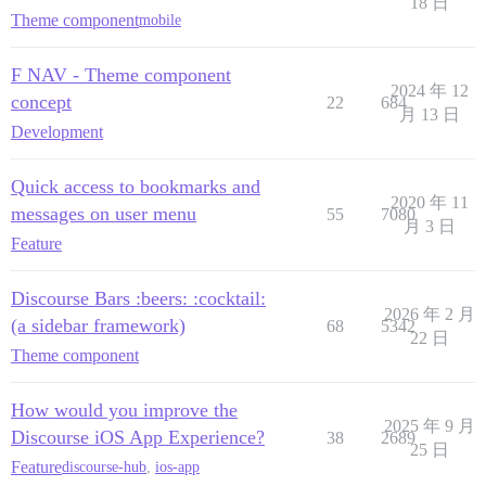
18 日
Theme component
mobile
F NAV - Theme component
2024 年 12
concept
22
684
月 13 日
Development
Quick access to bookmarks and
2020 年 11
messages on user menu
55
7080
月 3 日
Feature
Discourse Bars :beers: :cocktail:
2026 年 2 月
(a sidebar framework)
68
5342
22 日
Theme component
How would you improve the
2025 年 9 月
Discourse iOS App Experience?
38
2689
25 日
Feature
discourse-hub
,
ios-app