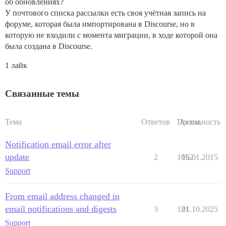
об обновлениях?
У почтового списка рассылки есть своя учётная запись на
форуме, которая была импортирована в Discourse, но в
которую не входили с момента миграции, в ходе которой она
была создана в Discourse.
1 лайк
Связанные темы
Тема
Ответов
Просм.
Активность
Notification email error after
update
2
1052
16.01.2015
Support
From email address changed in
email notifications and digests
3
121
01.10.2025
Support