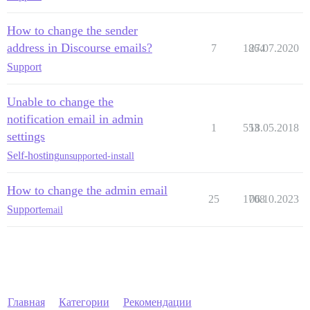
How to change the sender
address in Discourse emails?
7
1864
27.07.2020
Support
Unable to change the
notification email in admin
1
553
18.05.2018
settings
Self-hosting
unsupported-install
How to change the admin email
25
1708
06.10.2023
Support
email
Главная
Категории
Рекомендации