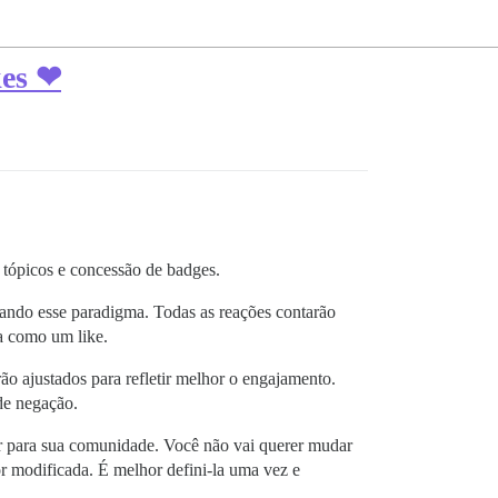
kes ❤
 tópicos e concessão de badges.
ando esse paradigma. Todas as reações contarão
a como um like.
o ajustados para refletir melhor o engajamento.
de negação.
r para sua comunidade. Você não vai querer mudar
or modificada. É melhor defini-la uma vez e