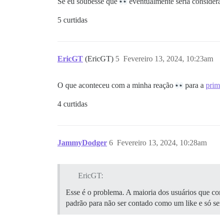
Se eu soubesse que
eventualmente seria considera
5 curtidas
EricGT
(EricGT)
5
Fevereiro 13, 2024, 10:23am
O que aconteceu com a minha reação
para a
prim
4 curtidas
JammyDodger
6
Fevereiro 13, 2024, 10:28am
EricGT:
Esse é o problema. A maioria dos usuários que c
padrão para não ser contado como um like e só se