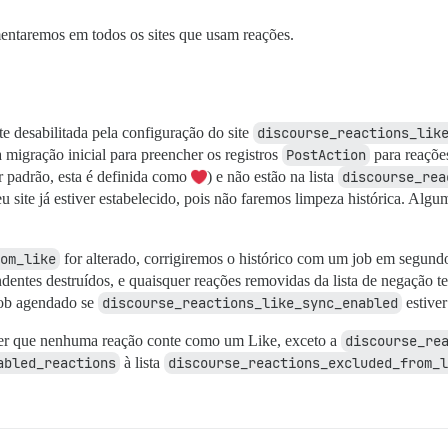
entaremos em todos os sites que usam reações.
te desabilitada pela configuração do site
discourse_reactions_lik
igração inicial para preencher os registros
PostAction
para reaçõe
 padrão, esta é definida como
) e não estão na lista
discourse_rea
u site já estiver estabelecido, pois não faremos limpeza histórica. Al
om_like
for alterado, corrigiremos o histórico com um job em segundo
entes destruídos, e quaisquer reações removidas da lista de negação te
job agendado se
discourse_reactions_like_sync_enabled
estiver
iser que nenhuma reação conte como um Like, exceto a
discourse_re
abled_reactions
à lista
discourse_reactions_excluded_from_l