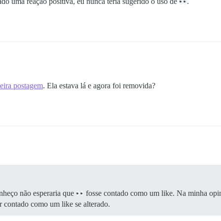
do uma reação positiva, eu nunca teria sugerido o uso de
.
eira postagem
. Ela estava lá e agora foi removida?
onheço não esperaria que
fosse contado como um like. Na minha opi
r contado como um like se alterado.