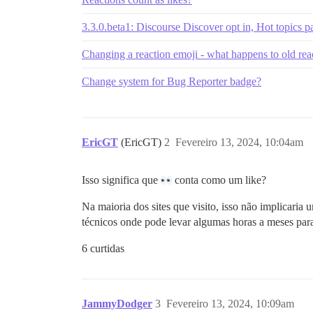
3.3.0.beta1: Discourse Discover opt in, Hot topics pag
Changing a reaction emoji - what happens to old rea
Change system for Bug Reporter badge?
EricGT
(EricGT)
2
Fevereiro 13, 2024, 10:04am
Isso significa que
conta como um like?
Na maioria dos sites que visito, isso não implicaria
técnicos onde pode levar algumas horas a meses para
6 curtidas
JammyDodger
3
Fevereiro 13, 2024, 10:09am