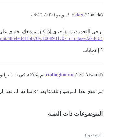
(Daniela)
dax
5
3 يوليو 2020، 6:49م
يرجى التحديث مرة أخرى إذا كان موقعك يحتوي على 
/commit/48b4ed41f5b70e7f068931c071d1d4aae72a4d64
5 إعجابات
(Jeff Atwood) تم إغلاقه في
codinghorror
6
5 يوليو 2020، 1:00ص
تم إغلاق هذا الموضوع تلقائيًا بعد 34 ساعة. لم تعد الردود الجديدة مسموحًا بها.
الموضوعات ذات الصلة
الموضوع