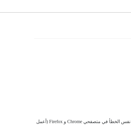
أقوم برفع ملف جديد وأضغط على علامة الصح الخضراء، لكن الصورة تختفي ولا يظهر أي شعار (يظهر العنوان فقط). أواجه نفس الخطأ في متصفحي Chrome و Firefox (أعمل