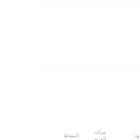
مرات
ود
النشاط
العرض