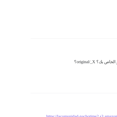
 original/_X؟
https://lacomunidad-nachotime2.s3.amaz