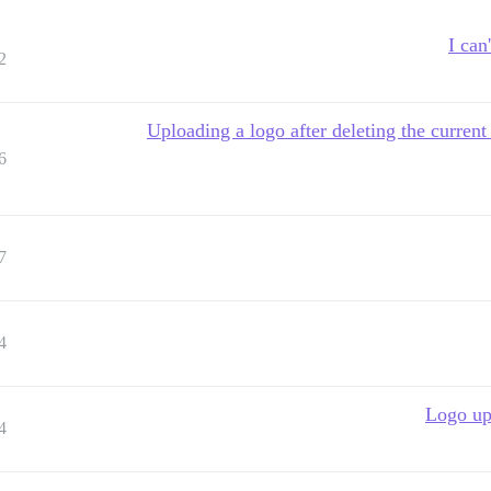
I can
2
Uploading a logo after deleting the curren
6
7
4
Logo up
4