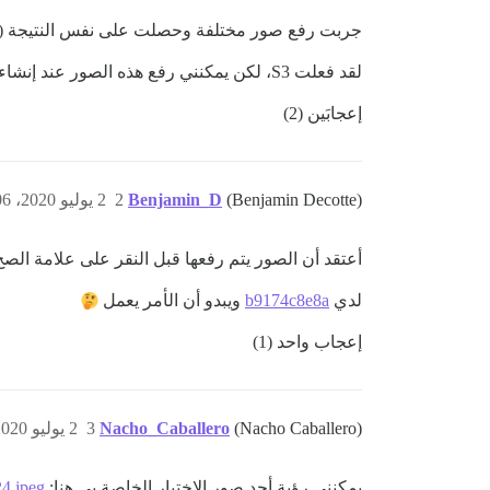
جربت رفع صور مختلفة وحصلت على نفس النتيجة (كلًا من png 
لقد فعلت S3، لكن يمكنني رفع هذه الصور عند إنشاء منشور وتظهر بشكل صحيح، لذا لا أعتقد أن هذه هي المشكلة.
إعجابَين (2)
(Benjamin Decotte)
Benjamin_D
2
2 يوليو 2020، 9:06ص
أعتقد أن الصور يتم رفعها قبل النقر على علامة الصح الخ
لدي
b9174c8e8a
ويبدو أن الأمر يعمل
إعجاب واحد (1)
(Nacho Caballero)
Nacho_Caballero
3
2 يوليو 2020، 10:31ص
يمكنني رؤية أحد صور الاختبار الخاصة بي هنا:
4.jpeg