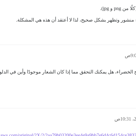
و jpg).
ضراء، هل يمكنك التحقق مما إذا كان الشعار موجودًا وأين في الدلو الخاص بك؟
onaws.com/original/2X/2/2aa79b03200e3ee4e9a9bb7e6d4c6d154ce3832