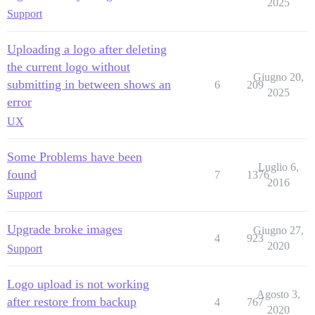
2025
Support
Uploading a logo after deleting
the current logo without
Giugno 20,
submitting in between shows an
6
209
2025
error
UX
Some Problems have been
Luglio 6,
found
7
1376
2016
Support
Upgrade broke images
Giugno 27,
4
923
2020
Support
Logo upload is not working
Agosto 3,
after restore from backup
4
767
2020