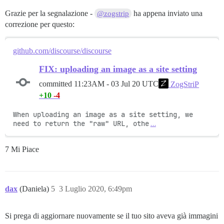
Grazie per la segnalazione -
ha appena inviato una
@zogstrip
correzione per questo:
github.com/discourse/discourse
FIX: uploading an image as a site setting
committed
11:23AM - 03 Jul 20 UTC
ZogStriP
+10
-4
When uploading an image as a site setting, we 
need to return the "raw" URL, othe
…
7 Mi Piace
dax
(Daniela)
5
3 Luglio 2020, 6:49pm
Si prega di aggiornare nuovamente se il tuo sito aveva già immagini