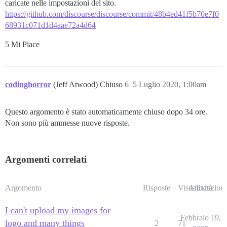
caricate nelle impostazioni del sito.
https://github.com/discourse/discourse/commit/48b4ed41f5b70e7f0
68931c071d1d4aae72a4d64
5 Mi Piace
codinghorror
(Jeff Atwood) Chiuso
6
5 Luglio 2020, 1:00am
Questo argomento è stato automaticamente chiuso dopo 34 ore.
Non sono più ammesse nuove risposte.
Argomenti correlati
Argomento
Risposte
Visualizzazioni
Attività
I can't upload my images for
Febbraio 19,
logo and many things
2
71