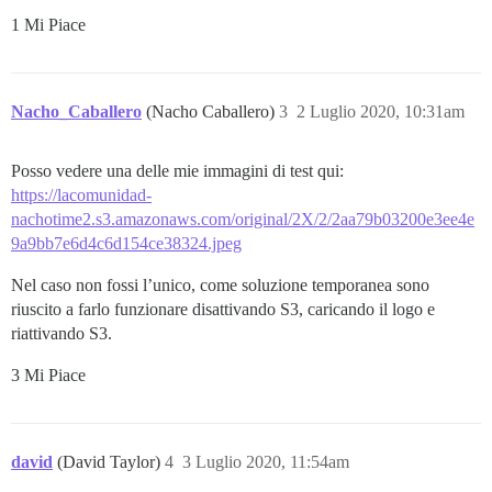
1 Mi Piace
Nacho_Caballero
(Nacho Caballero)
3
2 Luglio 2020, 10:31am
Posso vedere una delle mie immagini di test qui:
https://lacomunidad-
nachotime2.s3.amazonaws.com/original/2X/2/2aa79b03200e3ee4e
9a9bb7e6d4c6d154ce38324.jpeg
Nel caso non fossi l’unico, come soluzione temporanea sono
riuscito a farlo funzionare disattivando S3, caricando il logo e
riattivando S3.
3 Mi Piace
david
(David Taylor)
4
3 Luglio 2020, 11:54am