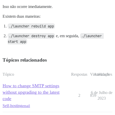
Isso não ocorre imediatamente.
Existem duas maneiras:
./launcher rebuild app
./launcher destroy app
e, em seguida,
./launcher 
start app
Tópicos relacionados
Tópico
Respostas
Visualizações
Atividade
How to change SMTP settings
without upgrading to the latest
6 de Julho de
2
859
code
2023
Self-hosting
email