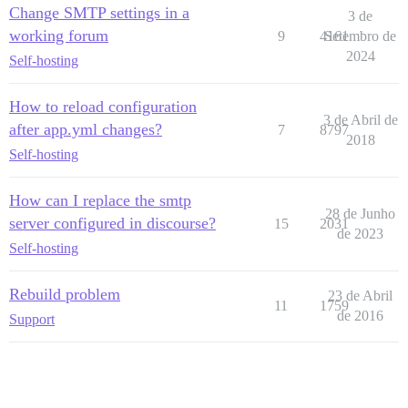
Change SMTP settings in a
3 de
working forum
9
4161
Setembro de
2024
Self-hosting
How to reload configuration
3 de Abril de
after app.yml changes?
7
8797
2018
Self-hosting
How can I replace the smtp
28 de Junho
server configured in discourse?
15
2031
de 2023
Self-hosting
Rebuild problem
23 de Abril
11
1759
de 2016
Support