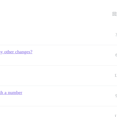
回
ny other changes?
1
ith a number
1