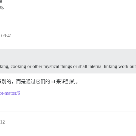
g
g
09:41
king, cooking or other mystical things or shall internal linking work ou
来识别的，而是通过它们的 id 来识别的。
ot-matter/6
12