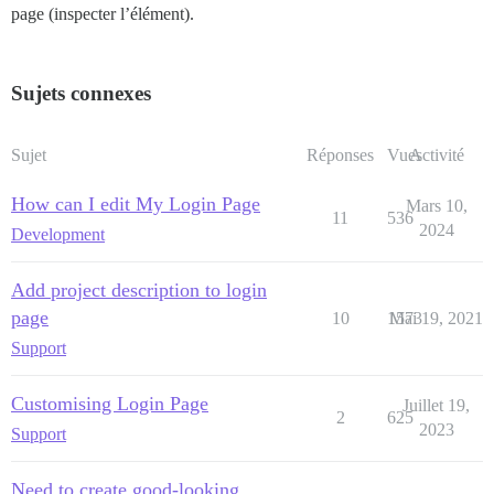
page (inspecter l’élément).
Sujets connexes
Sujet
Réponses
Vues
Activité
How can I edit My Login Page
Mars 10,
11
536
2024
Development
Add project description to login
page
10
1573
Mai 19, 2021
Support
Customising Login Page
Juillet 19,
2
625
2023
Support
Need to create good-looking