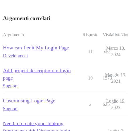
Argomenti correlati
Argomento
Risposte
Visualizzazioni
Attività
How can I edit My Login Page
Marzo 10,
11
536
2024
Development
Add project description to login
Maggio 19,
page
10
1573
2021
Support
Customising Login Page
Luglio 19,
2
625
2023
Support
Need to create good-looking
front page with Discourse login