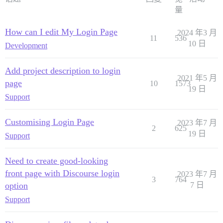
量
How can I edit My Login Page
2024 年3 月
11
536
10 日
Development
Add project description to login
2021 年5 月
page
10
1573
19 日
Support
Customising Login Page
2023 年7 月
2
625
19 日
Support
Need to create good-looking
front page with Discourse login
2023 年7 月
3
764
option
7 日
Support