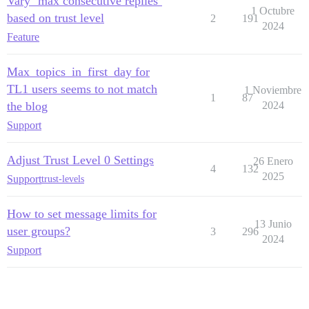
Vary `max consecutive replies`
1 Octubre
based on trust level
2
191
2024
Feature
Max_topics_in_first_day for
TL1 users seems to not match
1 Noviembre
1
87
the blog
2024
Support
Adjust Trust Level 0 Settings
26 Enero
4
132
2025
Support
trust-levels
How to set message limits for
13 Junio
user groups?
3
296
2024
Support