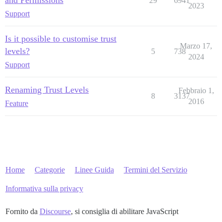
and Permissions
29
6941
2023
Support
Is it possible to customise trust
Marzo 17,
levels?
5
738
2024
Support
Renaming Trust Levels
Febbraio 1,
8
3137
2016
Feature
Home
Categorie
Linee Guida
Termini del Servizio
Informativa sulla privacy
Fornito da
Discourse
, si consiglia di abilitare JavaScript