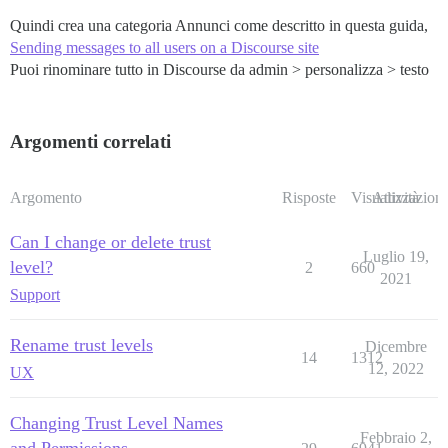
Quindi crea una categoria Annunci come descritto in questa guida,
Sending messages to all users on a Discourse site
Puoi rinominare tutto in Discourse da admin > personalizza > testo
Argomenti correlati
Argomento
Risposte
Visualizzazioni
Attività
Can I change or delete trust
Luglio 19,
level?
2
660
2021
Support
Rename trust levels
Dicembre
14
1312
12, 2022
UX
Changing Trust Level Names
Febbraio 2,