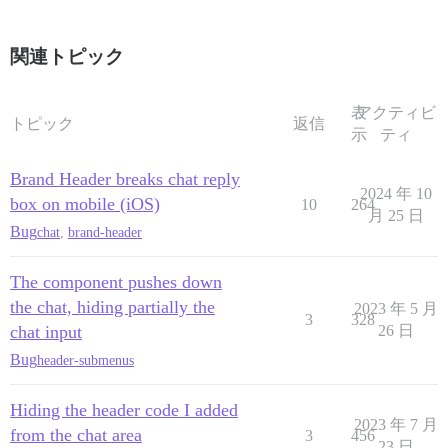
関連トピック
表
アクティビ
トピック
返信
示
ティ
Brand Header breaks chat reply
2024 年 10
box on mobile (iOS)
10
264
月 25 日
Bug
chat
,
brand-header
The component pushes down
the chat, hiding partially the
2023 年 5 月
3
328
chat input
26 日
Bug
header-submenus
Hiding the header code I added
2023 年 7 月
from the chat area
3
456
23 日