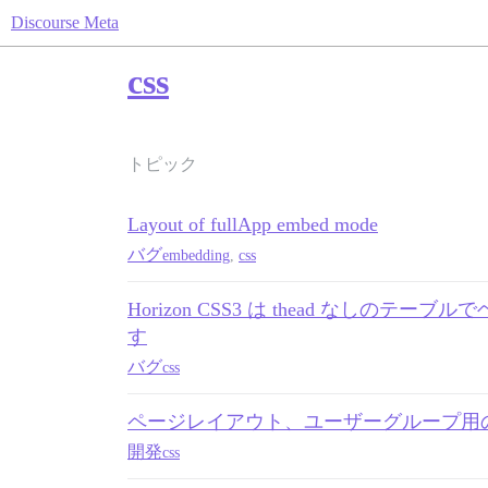
Discourse Meta
css
トピック
Layout of fullApp embed mode
バグ
embedding
,
css
Horizon CSS3 は thead なしの
す
バグ
css
ページレイアウト、ユーザーグループ用の
開発
css