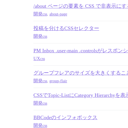
/about ページの要素を CSS で非表示に
開発
css
,
about-page
投稿を分けるCSSセレクター
開発
css
PM Inbox .user-main .controls
UX
css
グループフレアのサイズを大きくするこ
開発
css
,
group-flair
CSSでTopic-ListにCategory Hierarch
開発
css
BBCodeのインフォボックス
開発
css