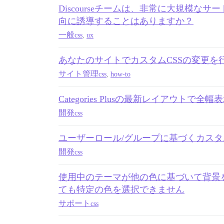
Discourseチームは、非常に大規模な
向に誘導することはありますか？
一般
css
,
ux
あなたのサイトでカスタムCSSの変更を
サイト管理
css
,
how-to
Categories Plusの最新レイアウトで
開発
css
ユーザーロール/グループに基づくカスタム
開発
css
使用中のテーマが他の色に基づいて背景を
ても特定の色を選択できません
サポート
css