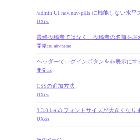
/admin UI nav.nav-pills に機能
UX
css
最終投稿者ではなく、投稿者の名前を表
開発
css
,
air-theme
ヘッダーでログインボタンを非表示にす
開発
css
CSSの追加方法
UX
css
3.3.0.beta3 フォントサイズが大きくな
UX
css