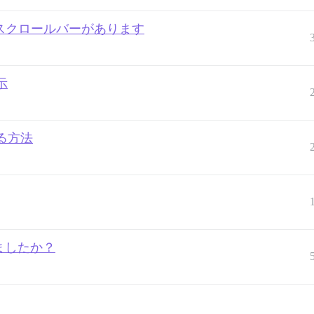
しない水平スクロールバーがあります
示
る方法
りましたか？