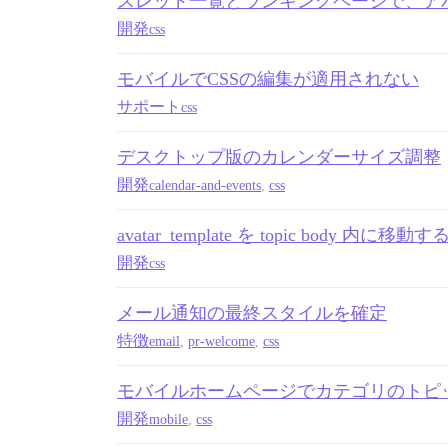
スレッド一覧とランキングページで、アバターに
開発
css
モバイルでCSSの編集が適用されない
サポート
css
デスクトップ版のカレンダーサイズ調整
開発
calendar-and-events
,
css
avatar_template を topic body 内に移動
開発
css
メール通知の最終スタイルを確定
特徴
email
,
pr-welcome
,
css
モバイルホームページでカテゴリのトピ
開発
mobile
,
css