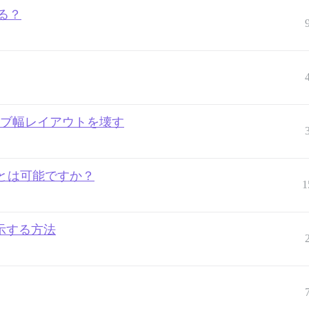
する？
がレスポンシブ幅レイアウトを壊す
とは可能ですか？
1
yを表示する方法