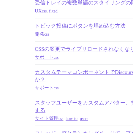
受信トレイの複数単語のスタイリングの
UX
css
,
fixed
トピック投稿にボタンを埋め込む方法
開発
css
CSSの変更でライブリロードされなくな
サポート
css
カスタムテーマコンポーネントでDiscou
か？
サポート
css
スタッフユーザーをカスタムアバター、
する
サイト管理
css
,
how-to
,
users