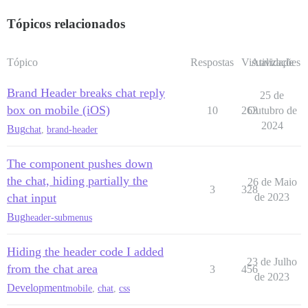
Tópicos relacionados
Tópico
Respostas
Visualizações
Atividade
Brand Header breaks chat reply
25 de
box on mobile (iOS)
10
263
Outubro de
2024
Bug
chat
,
brand-header
The component pushes down
the chat, hiding partially the
26 de Maio
3
328
chat input
de 2023
Bug
header-submenus
Hiding the header code I added
23 de Julho
from the chat area
3
456
de 2023
Development
mobile
,
chat
,
css