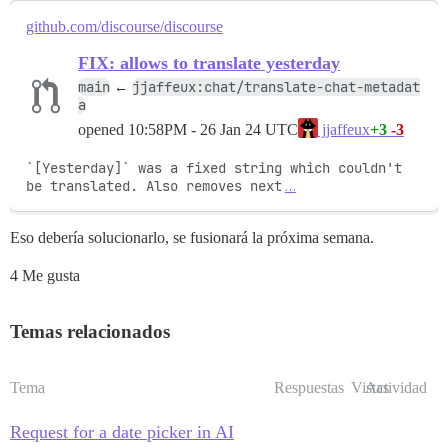
github.com/discourse/discourse
FIX: allows to translate yesterday
main
jjaffeux:chat/translate-chat-metadat
←
a
opened
10:58PM - 26 Jan 24 UTC
+3
-3
jjaffeux
`[Yesterday]` was a fixed string which couldn't 
be translated. Also removes next
…
Eso debería solucionarlo, se fusionará la próxima semana.
4 Me gusta
Temas relacionados
Tema
Respuestas
Vistas
Actividad
Request for a date picker in AI