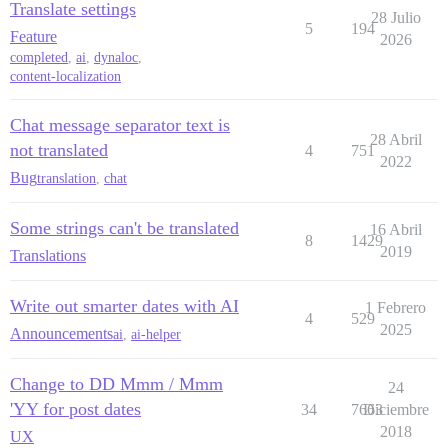
Translate settings
28 Julio
5
194
Feature
2026
completed
,
ai
,
dynaloc
,
content-localization
Chat message separator text is
28 Abril
not translated
4
751
2022
Bug
translation
,
chat
Some strings can't be translated
16 Abril
8
1429
2019
Translations
Write out smarter dates with AI
1 Febrero
4
529
2025
Announcements
ai
,
ai-helper
Change to DD Mmm / Mmm
24
'YY for post dates
34
7663
Diciembre
2018
UX