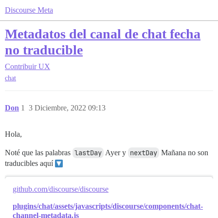
Discourse Meta
Metadatos del canal de chat fecha
no traducible
Contribuir
UX
chat
Don
1
3 Diciembre, 2022 09:13
Hola,
Noté que las palabras
lastDay
Ayer y
nextDay
Mañana no son
traducibles aquí
github.com/discourse/discourse
plugins/chat/assets/javascripts/discourse/components/chat-
channel-metadata.js