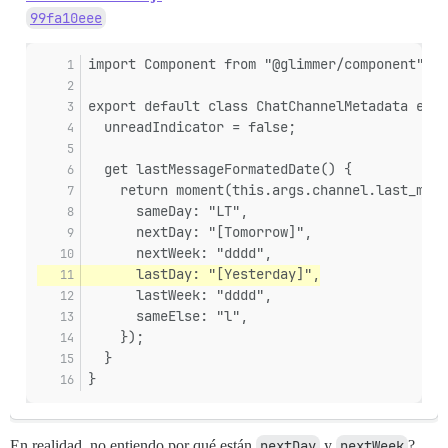
99fa10eee
import Component from "@glimmer/component";
export default class ChatChannelMetadata exte
  unreadIndicator = false;
  get lastMessageFormatedDate() {
    return moment(this.args.channel.last_mess
      sameDay: "LT",
      nextDay: "[Tomorrow]",
      nextWeek: "dddd",
      lastDay: "[Yesterday]",
      lastWeek: "dddd",
      sameElse: "l",
    });
  }
}
En realidad, no entiendo por qué están
nextDay
y
nextWeek
?