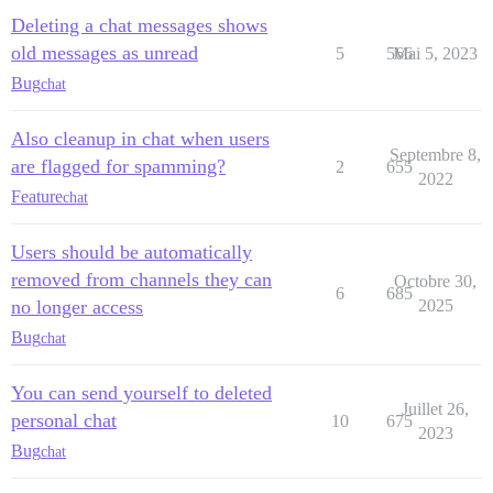
Deleting a chat messages shows
old messages as unread
5
566
Mai 5, 2023
Bug
chat
Also cleanup in chat when users
Septembre 8,
are flagged for spamming?
2
655
2022
Feature
chat
Users should be automatically
removed from channels they can
Octobre 30,
6
685
no longer access
2025
Bug
chat
You can send yourself to deleted
Juillet 26,
personal chat
10
675
2023
Bug
chat