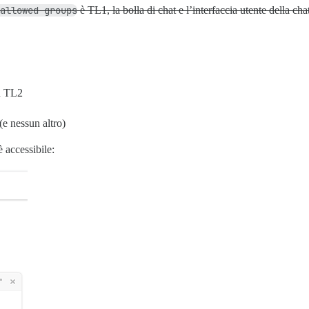
allowed groups
è TL1, la bolla di chat e l’interfaccia utente della ch
 TL2
(e nessun altro)
 accessibile: