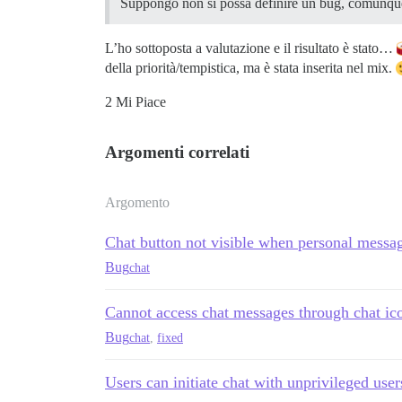
Suppongo non si possa definire un bug, comunqu
L’ho sottoposta a valutazione e il risultato è stato…
della priorità/tempistica, ma è stata inserita nel mix.
2 Mi Piace
Argomenti correlati
Argomento
Chat button not visible when personal messag
Bug
chat
Cannot access chat messages through chat ic
Bug
chat
,
fixed
Users can initiate chat with unprivileged user