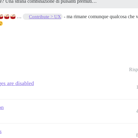
e? Una strana combinazione di pulsanti premuti…
…
- ma rimane comunque qualcosa che v
Contribute > UX
Risp
es are disabled
on
s