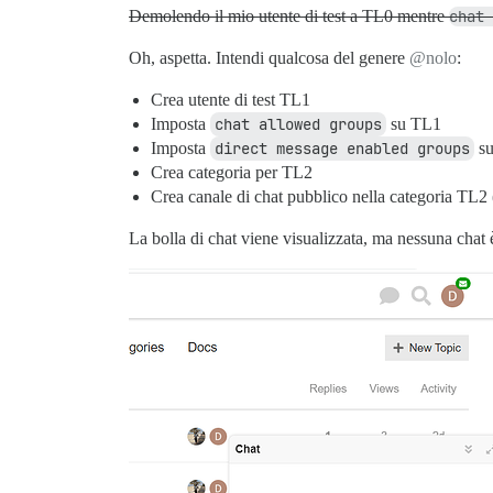
Demolendo il mio utente di test a TL0 mentre
chat 
Oh, aspetta. Intendi qualcosa del genere
@nolo
:
Crea utente di test TL1
Imposta
chat allowed groups
su TL1
Imposta
direct message enabled groups
su
Crea categoria per TL2
Crea canale di chat pubblico nella categoria TL2 
La bolla di chat viene visualizzata, ma nessuna chat è