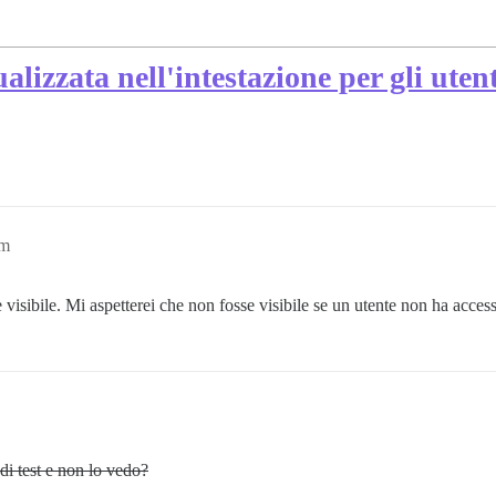
ualizzata nell'intestazione per gli ute
pm
visibile. Mi aspetterei che non fosse visibile se un utente non ha access
di test e non lo vedo?