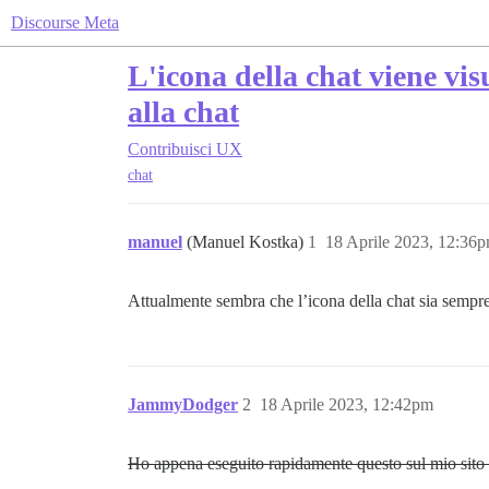
Discourse Meta
L'icona della chat viene vis
alla chat
Contribuisci
UX
chat
manuel
(Manuel Kostka)
1
18 Aprile 2023, 12:36
Attualmente sembra che l’icona della chat sia sempre 
JammyDodger
2
18 Aprile 2023, 12:42pm
Ho appena eseguito rapidamente questo sul mio sito 