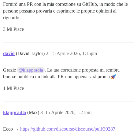
-  {{/if}}

Fornirò una PR con la mia correzione su GitHub, in modo che le
-</template>;

persone possano provarla e esprimere le proprie opinioni al
-

-export default DiscoursePostEventChatChannel;

riguardo.
+  <template>

+    {{#if (and @event.channel this.channelTitle)}}

3 Mi Piace
+      <section class="event__section event-chat-chann
+        <span></span>

+        <LinkTo

+          @route="chat.channel"

david
(David Taylor)
2
15 Aprile 2026, 1:15pm
+          @models={{@event.channel.routeModels}}

+          class="chat-channel-link"

+        >

Grazie
. La tua correzione proposta mi sembra
@klappradla
+          <this.channelTitle @channel={{@event.channe
buona: pubblica un link alla PR non appena sarà pronta
+        </LinkTo>

+      </section>

+    {{/if}}

1 Mi Piace
+  </template>

klappradla
(Max)
3
15 Aprile 2026, 1:21pm
Ecco →
https://github.com/discourse/discourse/pull/39287