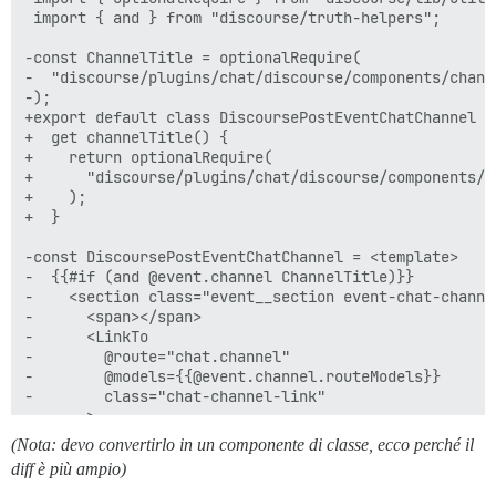
 import { and } from "discourse/truth-helpers";

-const ChannelTitle = optionalRequire(

-  "discourse/plugins/chat/discourse/components/channe
-);

+export default class DiscoursePostEventChatChannel ex
+  get channelTitle() {

+    return optionalRequire(

+      "discourse/plugins/chat/discourse/components/ch
+    );

+  }

-const DiscoursePostEventChatChannel = <template>

-  {{#if (and @event.channel ChannelTitle)}}

-    <section class="event__section event-chat-channel
-      <span></span>

-      <LinkTo

-        @route="chat.channel"

-        @models={{@event.channel.routeModels}}

-        class="chat-channel-link"

-      >

-        <ChannelTitle @channel={{@event.channel}} />

(Nota: devo convertirlo in un componente di classe, ecco perché il
-      </LinkTo>

diff è più ampio)
-    </section>
