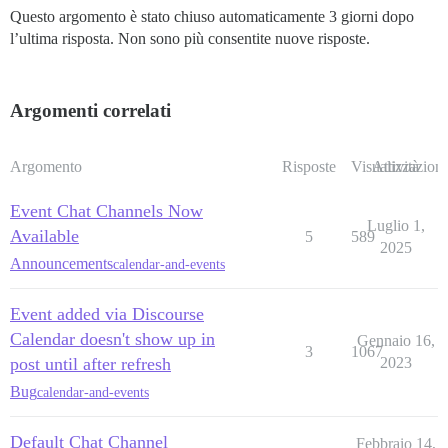
Questo argomento è stato chiuso automaticamente 3 giorni dopo
l’ultima risposta. Non sono più consentite nuove risposte.
Argomenti correlati
Argomento
Risposte
Visualizzazioni
Attività
Event Chat Channels Now
Luglio 1,
Available
5
589
2025
Announcements
calendar-and-events
Event added via Discourse
Calendar doesn't show up in
Gennaio 16,
3
1067
post until after refresh
2023
Bug
calendar-and-events
Default Chat Channel
Febbraio 14,