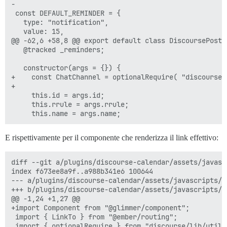
-

 const DEFAULT_REMINDER = {

   type: "notification",

   value: 15,

@@ -62,6 +58,8 @@ export default class DiscoursePostEv
   @tracked _reminders;

   constructor(args = {}) {

+    const ChatChannel = optionalRequire( "discourse/
+

     this.id = args.id;

     this.rrule = args.rrule;

E rispettivamente per il componente che renderizza il link effettivo:
diff --git a/plugins/discourse-calendar/assets/javasc
index f673ee8a9f..a988b341e6 100644

--- a/plugins/discourse-calendar/assets/javascripts/d
+++ b/plugins/discourse-calendar/assets/javascripts/d
@@ -1,24 +1,27 @@

+import Component from "@glimmer/component";

 import { LinkTo } from "@ember/routing";

 import { optionalRequire } from "discourse/lib/utilit