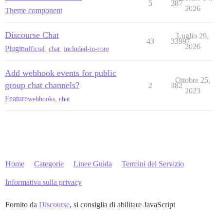
5
387
2026
Theme component
Discourse Chat
Luglio 29,
43
33997
2026
Plugin
official
,
chat
,
included-in-core
Add webhook events for public
Ottobre 25,
group chat channels?
2
382
2023
Feature
webhooks
,
chat
Home
Categorie
Linee Guida
Termini del Servizio
Informativa sulla privacy
Fornito da
Discourse
, si consiglia di abilitare JavaScript