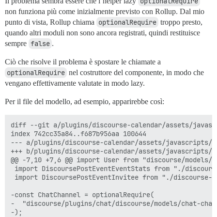
Il problema sembra essere che l’helper lazy
optionalRequire
non funziona più come inizialmente previsto con Rollup. Dal mio
punto di vista, Rollup chiama
optionalRequire
troppo presto,
quando altri moduli non sono ancora registrati, quindi restituisce
sempre
false
.
Ciò che risolve il problema è spostare le chiamate a
optionalRequire
nel costruttore del componente, in modo che
vengano effettivamente valutate in modo lazy.
Per il file del modello, ad esempio, apparirebbe così:
diff --git a/plugins/discourse-calendar/assets/javasc
index 742cc35a84..f687b956aa 100644

--- a/plugins/discourse-calendar/assets/javascripts/d
+++ b/plugins/discourse-calendar/assets/javascripts/d
@@ -7,10 +7,6 @@ import User from "discourse/models/us
 import DiscoursePostEventEventStats from "./discours
 import DiscoursePostEventInvitee from "./discourse-p
-const ChatChannel = optionalRequire(

-  "discourse/plugins/chat/discourse/models/chat-chann
-);
