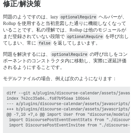
修正/解決策
問題のようですのは、lazy
optionalRequire
ヘルパーが、
Rollup を使用すると当初意図した通りに機能しなくなって
いることです。私の理解では、Rollup は他のモジュールが
まだ登録されていない段階で
optionalRequire
を呼び出し
てしまい、常に
false
を返してしまいます。
問題を解決するには、
optionalRequire
の呼び出しをコン
ポーネントのコンストラクタ内に移動し、実際に遅延評価
されるようにすることです。
モデルファイルの場合、例えば次のようになります：
diff --git a/plugins/discourse-calendar/assets/javasc
index 742cc35a84..f687b956aa 100644

--- a/plugins/discourse-calendar/assets/javascripts/d
+++ b/plugins/discourse-calendar/assets/javascripts/d
@@ -7,10 +7,6 @@ import User from "discourse/models/us
 import DiscoursePostEventEventStats from "./discours
 import DiscoursePostEventInvitee from "./discourse-p