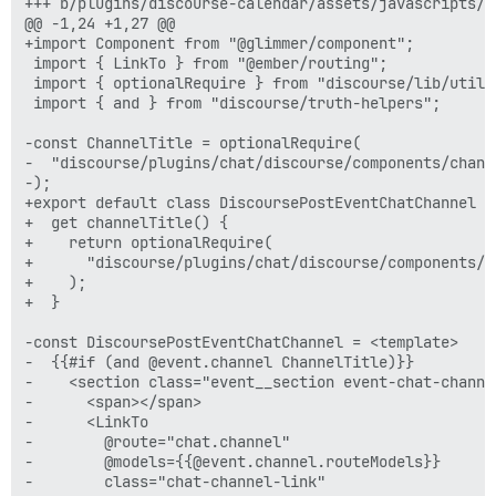
+++ b/plugins/discourse-calendar/assets/javascripts/d
@@ -1,24 +1,27 @@

+import Component from "@glimmer/component";

 import { LinkTo } from "@ember/routing";

 import { optionalRequire } from "discourse/lib/utilit
 import { and } from "discourse/truth-helpers";

-const ChannelTitle = optionalRequire(

-  "discourse/plugins/chat/discourse/components/channe
-);

+export default class DiscoursePostEventChatChannel ex
+  get channelTitle() {

+    return optionalRequire(

+      "discourse/plugins/chat/discourse/components/ch
+    );

+  }

-const DiscoursePostEventChatChannel = <template>

-  {{#if (and @event.channel ChannelTitle)}}

-    <section class="event__section event-chat-channel
-      <span></span>

-      <LinkTo

-        @route="chat.channel"

-        @models={{@event.channel.routeModels}}

-        class="chat-channel-link"
