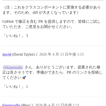
-      >

-        <ChannelTitle @channel={{@event.channel}} />

（注：これをクラスコンポーネントに変換する必要があり
-      </LinkTo>

ます。そのため、diff が大きくなっています）
-    </section>

-  {{/if}}

GitHub で修正を含む PR を提供しますので、皆様にご試し
-</template>;

ていただき、ご意見をお聞かせください。
-

-export default DiscoursePostEventChatChannel;

+  <template>

「いいね！」 3
+    {{#if (and @event.channel this.channelTitle)}}

+      <section class="event__section event-chat-chann
+        <span></span>

+        <LinkTo

david
(David Taylor)
2
2026 年 4 月 15 日午後 1:15
+          @route="chat.channel"

+          @models={{@event.channel.routeModels}}

+          class="chat-channel-link"

さん、ありがとうございます。提案された修
@klappradla
+        >

正は良さそうです。準備ができたら、PR のリンクを投稿し
+          <this.channelTitle @channel={{@event.channe
てください
+        </LinkTo>

+      </section>

+    {{/if}}

「いいね！」 1
+  </template>

klappradla
(Max)
3
2026 年 4 月 15 日午後 1:21