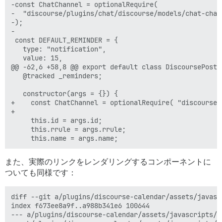
-const ChatChannel = optionalRequire(

-  "discourse/plugins/chat/discourse/models/chat-chann
-);

-

 const DEFAULT_REMINDER = {

   type: "notification",

   value: 15,

@@ -62,6 +58,8 @@ export default class DiscoursePostEv
   @tracked _reminders;

   constructor(args = {}) {

+    const ChatChannel = optionalRequire( "discourse/
+

     this.id = args.id;

     this.rrule = args.rrule;

また、実際のリンクをレンダリングするコンポーネントに
ついても同様です：
diff --git a/plugins/discourse-calendar/assets/javasc
index f673ee8a9f..a988b341e6 100644

--- a/plugins/discourse-calendar/assets/javascripts/d