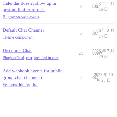
Calendar doesn't show up in
2023 年 1 月
3
1067
post until after refresh
16 日
Bug
calendar-and-events
Default Chat Channel
2026 年 2 月
5
387
14 日
Theme component
Discourse Chat
2026 年 7 月
43
33997
29 日
Plugin
official
,
chat
,
included-in-core
Add webhook events for public
2023 年 10
group chat channels?
2
382
月 25 日
Feature
webhooks
,
chat