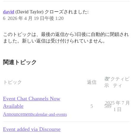
david
(David Taylor) クローズされました:
6
2026 年 4 月 19 日午後 1:20
このトピックは、最後の返信から3日後に自動的に閉鎖され
ました。新しい返信は受け付けられていません。
関連トピック
表
アクティビ
トピック
返信
示
ティ
Event Chat Channels Now
2025 年 7 月
Available
5
589
1 日
Announcements
calendar-and-events
Event added via Discourse