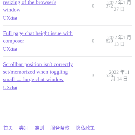
resizing of the browser's
2022 年1 月
0
372
window
27 日
UX
chat
Full page chat height issue with
2022 年1 月
composer
0
620
13 日
UX
chat
Scrollbar position isn't correctly
set/memorized when toggling
2022 年11
3
526
small ↔ large chat window
月 14 日
UX
chat
首页
类别
准则
服务条款
隐私政策