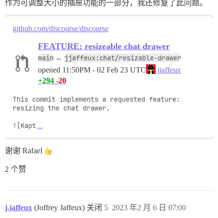
作为可调整大小的抽屉功能的一部分，我还修复了此问题。
github.com/discourse/discourse
FEATURE: resizeable chat drawer
main
jjaffeux:chat/resizable-drawer
←
opened
11:50PM - 02 Feb 23 UTC
jjaffeux
+294
-20
This commit implements a requested feature: 
resizing the chat drawer. 

![Kapt
…
谢谢 Rafael
2 个赞
j.jaffeux
(Joffrey Jaffeux) 关闭
5
2023 年2 月 6 日 07:00