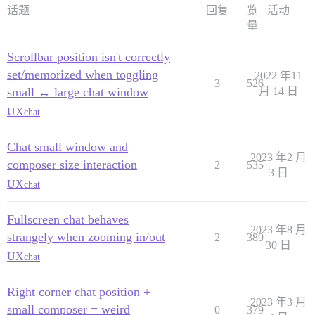
话题
回复
览
活动
量
Scrollbar position isn't correctly
set/memorized when toggling
2022 年11
3
526
small ↔ large chat window
月 14 日
UX
chat
Chat small window and
2023 年2 月
composer size interaction
2
535
3 日
UX
chat
Fullscreen chat behaves
2023 年8 月
strangely when zooming in/out
2
389
30 日
UX
chat
Right corner chat position +
2023 年3 月
small composer = weird
0
379