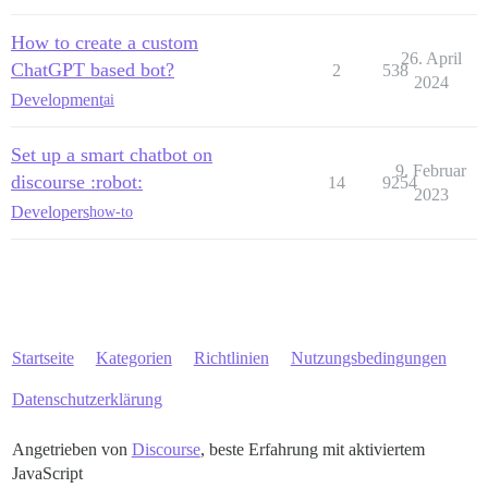
How to create a custom
26. April
ChatGPT based bot?
2
538
2024
Development
ai
Set up a smart chatbot on
9. Februar
discourse :robot:
14
9254
2023
Developers
how-to
Startseite
Kategorien
Richtlinien
Nutzungsbedingungen
Datenschutzerklärung
Angetrieben von
Discourse
, beste Erfahrung mit aktiviertem
JavaScript