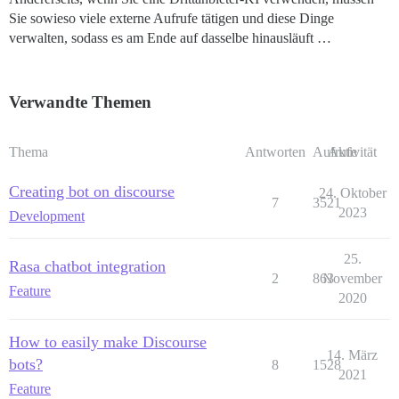
Sie sowieso viele externe Aufrufe tätigen und diese Dinge
verwalten, sodass es am Ende auf dasselbe hinausläuft …
Verwandte Themen
Thema
Antworten
Aufrufe
Aktivität
Creating bot on discourse
24. Oktober
7
3521
2023
Development
25.
Rasa chatbot integration
2
863
November
Feature
2020
How to easily make Discourse
14. März
bots?
8
1528
2021
Feature