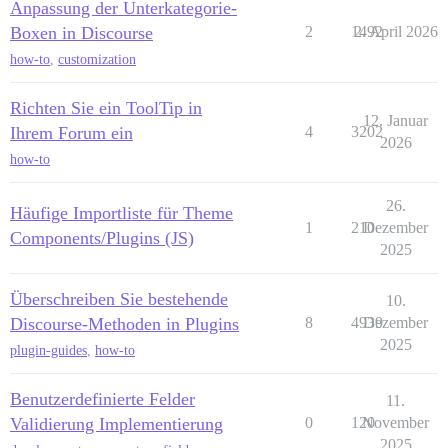
Anpassung der Unterkategorie-
Boxen in Discourse
2
1492
2. April 2026
how-to
,
customization
Richten Sie ein ToolTip in
12. Januar
Ihrem Forum ein
4
3202
2026
how-to
26.
Häufige Importliste für Theme
1
210
Dezember
Components/Plugins (JS)
2025
Überschreiben Sie bestehende
10.
Discourse-Methoden in Plugins
8
4939
Dezember
2025
plugin-guides
,
how-to
Benutzerdefinierte Felder
11.
Validierung Implementierung
0
120
November
2025