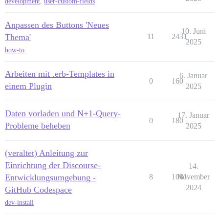
development
,
user-custom-fields
Anpassen des Buttons 'Neues
10. Juni
Thema'
11
2431
2025
how-to
Arbeiten mit .erb-Templates in
6. Januar
0
160
einem Plugin
2025
Daten vorladen und N+1-Query-
17. Januar
0
180
Probleme beheben
2025
(veraltet) Anleitung zur
Einrichtung der Discourse-
14.
Entwicklungsumgebung -
8
1081
November
2024
GitHub Codespace
dev-install