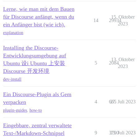
Lerne, wie man mit dem Bauen
für Discourse anfängt, wenn du
15. Oktober
14
29934
2023
ein Anfänger bist (wie ich).
explanation
Installing the Discourse-
Entwicklungsumgebung auf
13. Oktober
Ubuntu 设i Ubuntu 上安装
5
2084
2023
Discourse 开发环境
dev-install
Ein Discourse-Plugin als Gem
verpacken
4
665
27. Juli 2023
plugin-guides
,
how-to
Eingebbare, zentral verwaltete
Text-/Markdown-Schnipsel
9
3790
23. Juli 2023