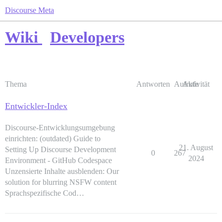
Discourse Meta
Wiki
Developers
Thema
Antworten
Aufrufe
Aktivität
Entwickler-Index
Discourse-Entwicklungsumgebung
einrichten: (outdated) Guide to
21. August
Setting Up Discourse Development
0
267
2024
Environment - GitHub Codespace
Unzensierte Inhalte ausblenden: Our
solution for blurring NSFW content
Sprachspezifische Cod…