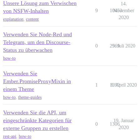
Unsere Lösung zum Verwischen
14.
von NSFW-Inhalten
9
10453
November
2020
explanation
,
content
Verwenden Sie Node-Red und
Telegram, um den Discourse-
0
2569
9. Juli 2020
Status zu überwachen
how-to
Verwenden Sie
Ember.PromiseProxyMixin in
1
1392
8. April 2020
einem Theme
how-to
,
theme-guides
Verwenden Sie die API, um
eingeschränkte Kategorien für
19. Januar
0
1306
2020
externe Gruppen zu erstellen
rest-api
,
how-to