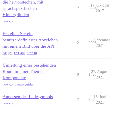
die hervorstechen, mit
17. Oktober
sprachspezifischen
2
3334
2017
Hintergründen
how-to
Erstellen Sie ein
benutzerdefiniertes Abzeichen
5. Dezember
2
2006
2021
mit einem Bild über die API
badges
,
rest-api
,
how-to
Umleitung einer bestehenden
Route in einer Theme-
27. August
0
1428
2021
Komponente
how-to
,
theme-guides
Anpassen des Ladesymbols
16. Juni
7
3276
2021
how-to