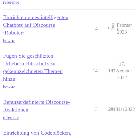
reference
Einrichten eines intelligenten
Chatbots auf Discourse
9. Februar
14
9255
2023
:Roboter:
how-to
Fügen Sie geschützten
Urheberrechtsschutz zu
17.
gekennzeichneten Themen
14
1872
Dezember
2022
hinzu
how-to
Benutzerdefinierte Discourse-
Reaktionen
13
2915
29. Mai 2022
reference
Einrichtung von Codeblöcken,