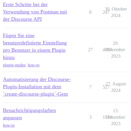
Erste Schritte bei der
30. Oktober
Verwendung von Postman mit
0
247
2024
der Discourse API
Fügen Sie eine
benutzerdefinierte Einstellung
20.
pro Benutzer in einem Plugin
27
4803
Dezember
2023
hinzu
plugin-guides
,
how-to
Automatisierung der Discourse-
27. August
Plugin-Installation mit dem
7
527
2024
`create-discourse-plugin`-Gem
Benachrichtigungsfarben
13.
anpassen
3
1910
Dezember
2023
how-to