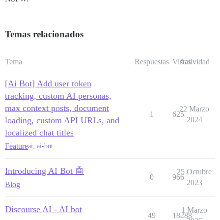
Temas relacionados
Tema
Respuestas
Vistas
Actividad
[Ai Bot] Add user token
tracking, custom AI personas,
max context posts, document
22 Marzo
1
625
loading, custom API URLs, and
2024
localized chat titles
Feature
ai
,
ai-bot
Introducing AI Bot 🤖
25 Octubre
0
966
2023
Blog
Discourse AI - AI bot
1 Marzo
49
18288