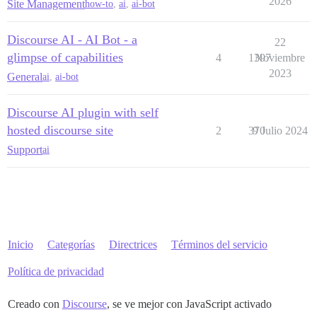
2026
Site Management
how-to
,
ai
,
ai-bot
Discourse AI - AI Bot - a
22
glimpse of capabilities
4
1397
Noviembre
2023
General
ai
,
ai-bot
Discourse AI plugin with self
hosted discourse site
2
370
9 Julio 2024
Support
ai
Inicio
Categorías
Directrices
Términos del servicio
Política de privacidad
Creado con
Discourse
, se ve mejor con JavaScript activado