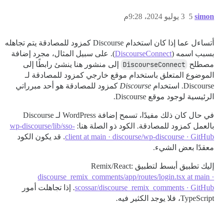
simon
5
3 يوليو 2024، 9:28م
أتساءل عما إذا كان استخدام Discourse كمزود للمصادقة يتم تجاهله
بسبب اسمه (
DiscourseConnect
). على سبيل المثال، مجرد إضافة
مصطلح
DiscourseConnect
إلى منشور هنا ينشئ رابطًا إلى
الموضوع المتعلق باستخدام موقع خارجي كمزود للمصادقة لـ
Discourse. استخدام
Discourse
كمزود للمصادقة هو أحد مبرراتي
الرئيسية لوجود موقع Discourse.
في حال كان ذلك مفيدًا، تسمح إضافة WordPress لـ Discourse
بالعمل كمزود للمصادقة. الكود ذو الصلة هنا:
wp-discourse/lib/sso-
client at main · discourse/wp-discourse · GitHub
. قد يكون الكود
معقدًا بعض الشيء.
إليك تطبيق أبسط لتطبيق Remix/React:
discourse_remix_comments/app/routes/login.tsx at main ·
scossar/discourse_remix_comments · GitHub
. إذا تجاهلت أمور
TypeScript، فلا يوجد الكثير فيه.