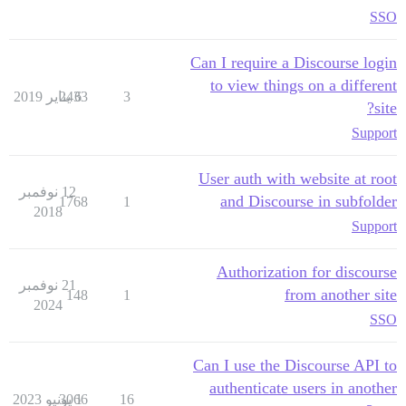
SSO
Can I require a Discourse login
to view things on a different
3
6 يناير 2019
2433
site?
Support
User auth with website at root
12 نوفمبر
and Discourse in subfolder
1768
1
2018
Support
Authorization for discourse
21 نوفمبر
from another site
148
1
2024
SSO
Can I use the Discourse API to
authenticate users in another
16
1 يونيو 2023
3066