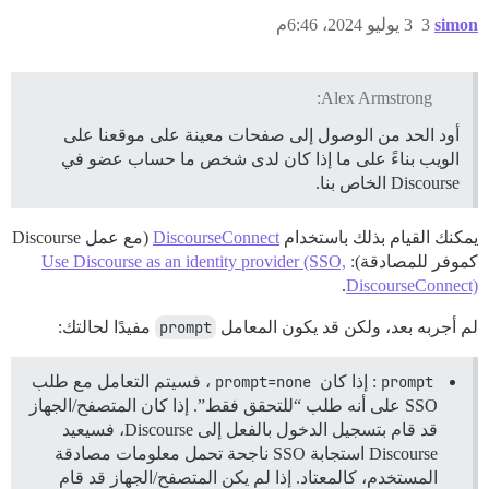
simon
3
3 يوليو 2024، 6:46م
Alex Armstrong:
أود الحد من الوصول إلى صفحات معينة على موقعنا على
الويب بناءً على ما إذا كان لدى شخص ما حساب عضو في
Discourse الخاص بنا.
يمكنك القيام بذلك باستخدام
DiscourseConnect
(مع عمل Discourse
كموفر للمصادقة):
Use Discourse as an identity provider (SSO,
.
DiscourseConnect)
لم أجربه بعد، ولكن قد يكون المعامل
prompt
مفيدًا لحالتك:
prompt
: إذا كان
prompt=none
، فسيتم التعامل مع طلب
SSO على أنه طلب “للتحقق فقط”. إذا كان المتصفح/الجهاز
قد قام بتسجيل الدخول بالفعل إلى Discourse، فسيعيد
Discourse استجابة SSO ناجحة تحمل معلومات مصادقة
المستخدم، كالمعتاد. إذا لم يكن المتصفح/الجهاز قد قام