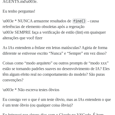
AGENTS.md\u003e.
Eu tenho perguntas!
\u003e * NUNCA armazene resultados de
find()
- causa
referências de elemento obsoletas após a regeração
\u003e SEMPRE faça a verificação de estilo (lint) em quaisquer
alterações que você fizer
As IAs entendem a ênfase em letras maiúsculas? Agiria de forma
diferente se estivesse escrito “Nunca” e “Sempre” em vez disso?
Coisas como “modo arquiteto” ou outros prompts de “modo xxx”
estão se tornando padrões suaves no desenvolvimento de IA? Eles
têm algum efeito real no comportamento do modelo? São puras
convenções?
\u003e * Não escreva testes óbvios
Eu consigo ver o que é um teste óbvio, mas as IAs entendem o que
é um teste óbvio (ou qualquer coisa óbvia)?
Eu brinquei por alguns dias com o Claude no VSCode. É bem