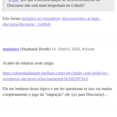
Discourse não está mais hospedada no Github?
Eles foram
incluídos no repositório
:
discourse/docs at main ·
discourse/discourse · GitHub
stephtara
(Stephanie Booth)
14
Abril 6, 2026, 8:01am
Acabei de esbarrar neste artigo:
https://sabaramalingam.medium.com/i-let-claude-code-build-my-
wordpress-site-heres-what-happened-9e20f20970c6
Ele me lembrou desse tópico e me fez questionar se isso vai mudar
completamente o jogo da “migração” (de xyz para Discourse)…