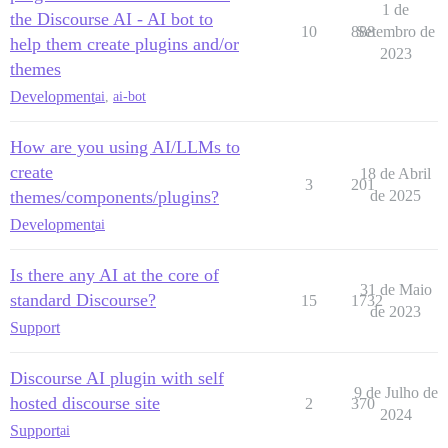
1 de
the Discourse AI - AI bot to
10
888
Setembro de
help them create plugins and/or
2023
themes
Development
ai
,
ai-bot
How are you using AI/LLMs to
create
18 de Abril
3
201
themes/components/plugins?
de 2025
Development
ai
Is there any AI at the core of
31 de Maio
standard Discourse?
15
1732
de 2023
Support
Discourse AI plugin with self
9 de Julho de
hosted discourse site
2
370
2024
Support
ai