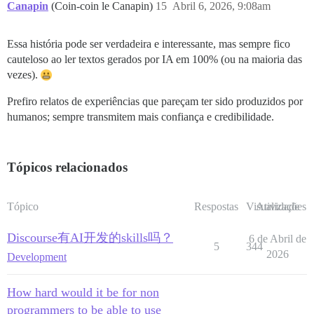
Canapin
(Coin-coin le Canapin)
15
Abril 6, 2026, 9:08am
Essa história pode ser verdadeira e interessante, mas sempre fico
cauteloso ao ler textos gerados por IA em 100% (ou na maioria das
vezes).
Prefiro relatos de experiências que pareçam ter sido produzidos por
humanos; sempre transmitem mais confiança e credibilidade.
Tópicos relacionados
Tópico
Respostas
Visualizações
Atividade
Discourse有AI开发的skills吗？
6 de Abril de
5
344
2026
Development
How hard would it be for non
programmers to be able to use