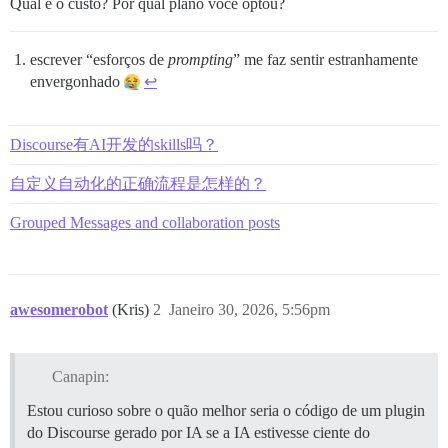
Qual é o custo? Por qual plano você optou?
escrever “esforços de
prompting
” me faz sentir estranhamente
envergonhado
↩︎
Discourse有AI开发的skills吗？
自定义自动化的正确流程是怎样的？
Grouped Messages and collaboration posts
awesomerobot
(Kris)
2
Janeiro 30, 2026, 5:56pm
Canapin:
Estou curioso sobre o quão melhor seria o código de um plugin
do Discourse gerado por IA se a IA estivesse ciente do