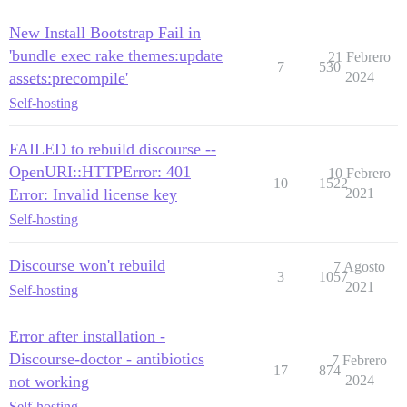
New Install Bootstrap Fail in
'bundle exec rake themes:update
21 Febrero
7
530
assets:precompile'
2024
Self-hosting
FAILED to rebuild discourse --
OpenURI::HTTPError: 401
10 Febrero
10
1522
Error: Invalid license key
2021
Self-hosting
Discourse won't rebuild
7 Agosto
3
1057
2021
Self-hosting
Error after installation -
Discourse-doctor - antibiotics
7 Febrero
17
874
not working
2024
Self-hosting