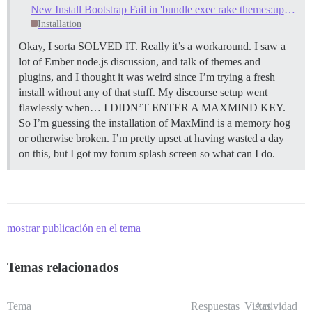
New Install Bootstrap Fail in 'bundle exec rake themes:update assets:precompile'
Installation
Okay, I sorta SOLVED IT. Really it’s a workaround. I saw a
lot of Ember node.js discussion, and talk of themes and
plugins, and I thought it was weird since I’m trying a fresh
install without any of that stuff. My discourse setup went
flawlessly when… I DIDN’T ENTER A MAXMIND KEY.
So I’m guessing the installation of MaxMind is a memory hog
or otherwise broken. I’m pretty upset at having wasted a day
on this, but I got my forum splash screen so what can I do.
mostrar publicación en el tema
Temas relacionados
Tema
Respuestas
Vistas
Actividad